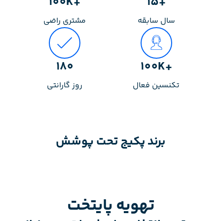
+100K
+15
سال سابقه
مشتری راضی
180
+100K
تکنسین فعال
روز گارانتی
برند پکیج تحت پوشش
تهویه پایتخت