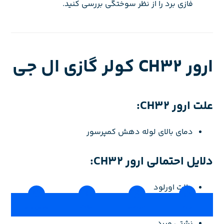
فازی برد را از نظر سوختگی بررسی کنید.
ارور CH32 کولر گازی ال جی
علت ارور CH32:
دمای بالای لوله دهش کمپرسور
دلایل احتمالی ارور CH32:
حالت اورلود
توقف فن بیرونی
خانه
درباره ما
وبلاگ
تماس با ما
قفل شدگی فن بیرونی
نشتی مبرد