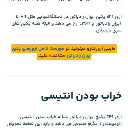
:
ارور E41 پکیج ایران رادیاتور در دستگاههایی مثل L28ff
ایران رادیاتور و L36ff رخ می دهد و البته همه پکیج های
سری دیجیتال.
مابقی ارورهارو میتونید در
فهرست کامل ارورهای پکیج
ایران رادیاتور
مشاهده کنید.
خراب بودن انتیسی
ارور E41 پکیج ایران رادیاتور نشانه خراب شدن انتیسی
[ترمیستور ] ابگرم مصرفی می باشد و باید این قطعه تعویض