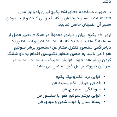
باشد.
در صورت مشاهده خطای e51 پکیج ایران رادیاتور مدل
m24ff ابتدا مسیر دودکش را کاملاً بررسی کرده و از باز بودن
مسیر آن اطمینان حاصل نمایید.
ارور e51 پکیج ایران رادیاتور معمولاً در هنگام تغییر فصل از
سرما به گرما ایجاد شده که به علت انقباض و انبساط پرده
دیافراگمی سنسور کنترل فشار فن (سنسور پرشر سوئیچ
هوا) می باشد به همین منظور تکنیسین اقدام به دو شلنگ
کردن پرشر هوا جهت افزایش تحریک سنسور می نماید در
غیر این صورت عوامل ذیل محتمل می باشد
خرابی برد الکترونیک پکیج
قطعی جریان الکتریسیته فن
سوختگی سیم پیچ فن
خرابی پرشر سوئیچ هوا یا سنسور فن
بسته شدن یا ذوب شدن ونتوری فن