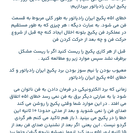
پکیج ایران رادیاتور بپردازیم:
خطای e51 پکیج ایران رادیاتور به طور کلی مربوط به قسمت
فن می شود. به عبارت دیگه : هر چیزی که به طور مستقیم
در عملکرد فن پکیج بتونه اخلال ایجاد کنه چه قبل از شروع
حرکت فن و چه بعد از حرکت کردن فن
قبل از هر کاری پکیج را ریست کنید اگر با ریست مشکل
برطرف نشد سپس موارد زیر رو مطالعه کنید .
معیوب بودن یا نیم سوز بودن برد پکیج ایران رادیاتور و کد
خطای e51 پکیج ایران رادیاتور
زمانی که برد الکترونیکی در فرمان دادن به فن ناتوان می
شود یا به عبارتی دیگر برق به فن نمی رسد خطای e51 اتفاق
می افتد . در این موارد شما وقتی پکیج را روشن می کند
صدای فن را نمی شنوید و بعد از مدتی حدودا 10 ثانیه این
خطا را در پکیج می بینید .( باز هم تاکید می کنم هر گردی
گردو نیست . این یعنی اگر بعد از نشنیدن صدای فن بعد از
15 ثانیه ارور e51 بروز کرد لزوما نمیشه نتیجه گرفت حتما برد