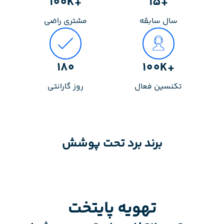
+100K
+15
سال سابقه
مشتری راضی
180
+100K
تکنسین فعال
روز گارانتی
برند برد تحت پوشش
تهویه پایتخت