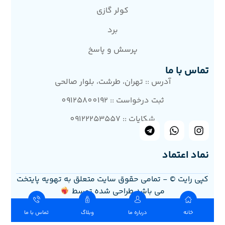
کولر گازی
برد
پرسش و پاسخ
تماس با ما
آدرس :: تهران، طرشت، بلوار صالحی
ثبت درخواست :: 09125800192
شکایات :: 09122253557
نماد اعتماد
کپی رایت © - تمامی حقوق سایت متعلق به تهویه پایتخت
می باشد.طراحی شده توسط
خانه
درباره ما
وبلاگ
تماس با ما