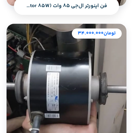
فن اینورتر ال‌جی ۸۵ وات (LG Inverter Fan Motor 85W) – استوک، مخصوص کندانسور کولر گازی
تومان
۳۴.۰۰۰.۰۰۰