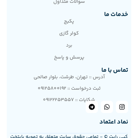
سوالات متداول
خدمات ما
پکیج
کولر گازی
برد
پرسش و پاسخ
تماس با ما
آدرس :: تهران، طرشت، بلوار صالحی
ثبت درخواست :: 09125800192
شکایات :: 09122253557
نماد اعتماد
کپی رایت © - تمامی حقوق سایت متعلق به تهویه پایتخت