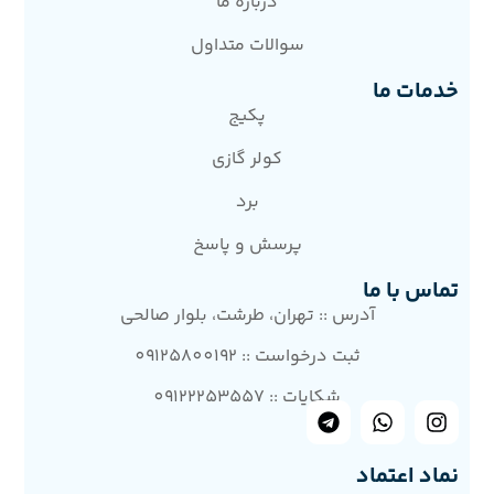
درباره ما
سوالات متداول
خدمات ما
پکیج
کولر گازی
برد
پرسش و پاسخ
تماس با ما
آدرس :: تهران، طرشت، بلوار صالحی
ثبت درخواست :: 09125800192
شکایات :: 09122253557
نماد اعتماد