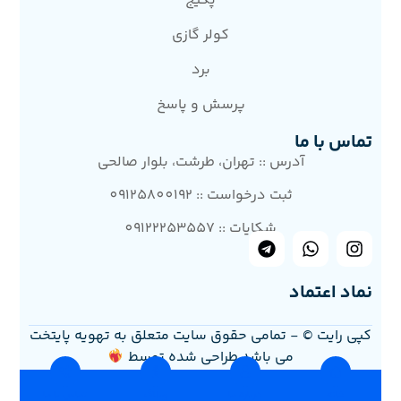
پکیج
کولر گازی
برد
پرسش و پاسخ
تماس با ما
آدرس :: تهران، طرشت، بلوار صالحی
ثبت درخواست :: 09125800192
شکایات :: 09122253557
نماد اعتماد
کپی رایت © - تمامی حقوق سایت متعلق به تهویه پایتخت
می باشد.طراحی شده توسط
خانه
درباره ما
وبلاگ
تماس با ما