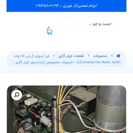
اعزام تعمیرکار فوری :: ۰۹۱۲۵۸۰۰۱۹۲
0
محصولات
قطعات کولر گازی
فن اینورتر ال‌جی ۸۵ وات
(LG Inverter Fan Motor 85W) – استوک، مخصوص کندانسور کولر گازی