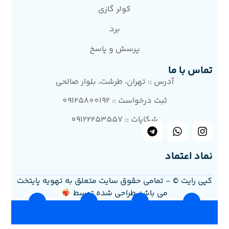
کولر گازی
برد
پرسش و پاسخ
تماس با ما
آدرس :: تهران، طرشت، بلوار صالحی
ثبت درخواست :: 09125800192
شکایات :: 09122253557
نماد اعتماد
کپی رایت © - تمامی حقوق سایت متعلق به تهویه پایتخت
می باشد.طراحی شده توسط
خانه
درباره ما
وبلاگ
تماس با ما