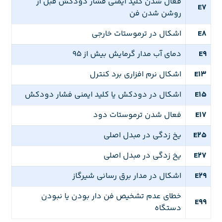
فعال شدن کلید ایمنی فشار دودکش قبل از
E7
روشن شدن فن
E8
اشکال در ترموستات خارجی
E9
دمای آب مدار گرمایش بیش از ۹۵
E13
اشکال نرم افزاری برد کنترل
E15
اشکال در دودکش یا کلید ایمنی فشار دودکش
E17
فعال شدن ترموستات دود
E25
یخ زدگی در مبدل اصلی
E27
یخ زدگی در مبدل اصلی
E29
اشکال در مدار برق رسانی شیرگاز
خطای عدم تشخیص فن دار بودن یا نبودن
E99
دستگاه