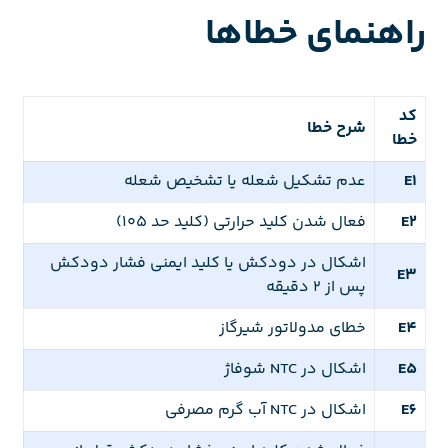
راهنمای خطاها
کد
شرح خطا
خطا
E1
عدم تشکیل شعله یا تشخیص شعله
E2
فعال شدن کلید حرارتی (کلید حد ۱۰۵)
اشکال در دودکش یا کلید ایمنی فشار دودکش
E3
پس از ۲ دقیقه
E4
خطای مدولاتور شیرگاز
E5
اشکال در NTC شوفاژ
E6
اشکال در NTC آب گرم مصرفی