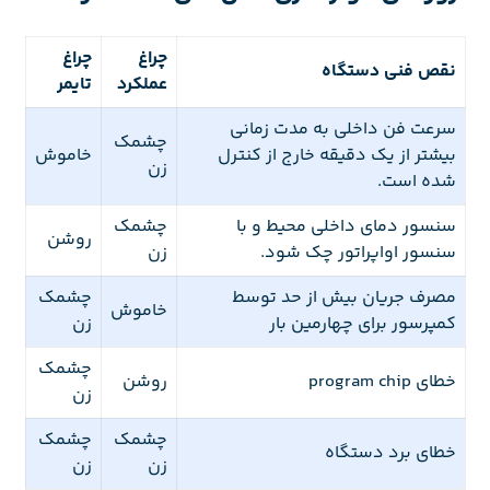
چراغ
چراغ
نقص فنی دستگاه
عملکرد
تایمر
سرعت فن داخلی به مدت زمانی
چشمک
بیشتر از یک دقیقه خارج از کنترل
خاموش
زن
شده است.
سنسور دمای داخلی محیط و با
چشمک
روشن
سنسور اواپراتور چک شود.
زن
مصرف جریان بیش از حد توسط
چشمک
خاموش
کمپرسور برای چهارمین بار
زن
چشمک
خطای program chip
روشن
زن
چشمک
چشمک
خطای برد دستگاه
زن
زن