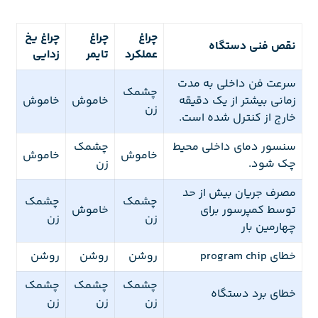
چراغ
چراغ
چراغ یخ
نقص فنی دستگاه
عملکرد
تایمر
زدایی
سرعت فن داخلی به مدت
چشمک
زمانی بیشتر از یک دقیقه
خاموش
خاموش
زن
خارج از کنترل شده است.
سنسور دمای داخلی محیط
چشمک
خاموش
خاموش
چک شود.
زن
مصرف جریان بیش از حد
چشمک
چشمک
توسط کمپرسور برای
خاموش
زن
زن
چهارمین بار
خطای program chip
روشن
روشن
روشن
چشمک
چشمک
چشمک
خطای برد دستگاه
زن
زن
زن