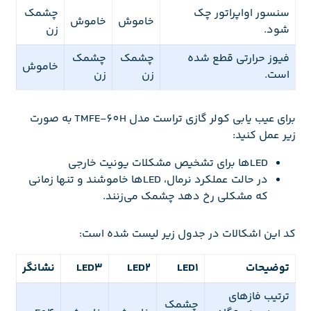
سنسور اواپراتور چک
چشمک
خاموش
خاموش
شود.
زن
فیوز حرارتی قطع شده
چشمک
چشمک
خاموش
است.
زن
زن
برای عیب یابی کولر گازی تراست مدل TMFE-60H به صورت
زیر عمل کنید:
LEDها برای تشخیص مشکلات یونیت خارجی
در حالت عملکرد نرمال، LEDها خاموشند و تنها زمانی
که مشکلی رخ دهد چشمک می‌زنند.
کد این اشکالات در جدول زیر لیست شده است:
توضیحات
LED1
LED2
LED3
نشانگر
ترتیب فازهای
چشمک