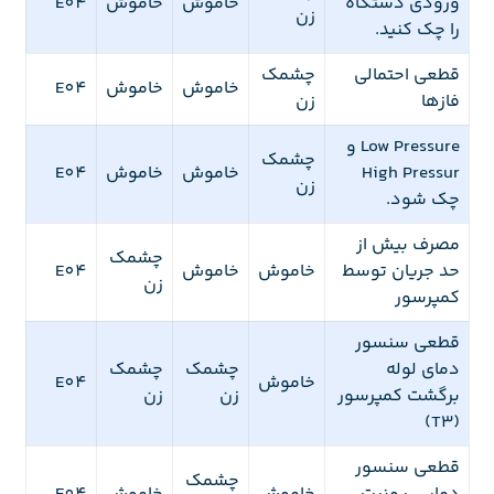
ورودی دستگاه
خاموش
خاموش
E04
زن
را چک کنید.
قطعی احتمالی
چشمک
خاموش
خاموش
E04
فازها
زن
Low Pressure و
چشمک
High Pressur
خاموش
خاموش
E04
زن
چک شود.
مصرف بیش از
چشمک
حد جریان توسط
خاموش
خاموش
E04
زن
کمپرسور
قطعی سنسور
دمای لوله
چشمک
چشمک
خاموش
E04
برگشت کمپرسور
زن
زن
(T3)
قطعی سنسور
چشمک