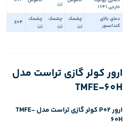
دمایی یونیت
خاموش
خاموش
E04
زن
خارجی (T4)
دمای بالای
چشمک
چشمک
چشمک
E04
کندانسور
زن
زن
زن
ارور کولر گازی تراست مدل
TMFE-60H
ارور P02 کولر گازی تراست مدل TMFE-
60H