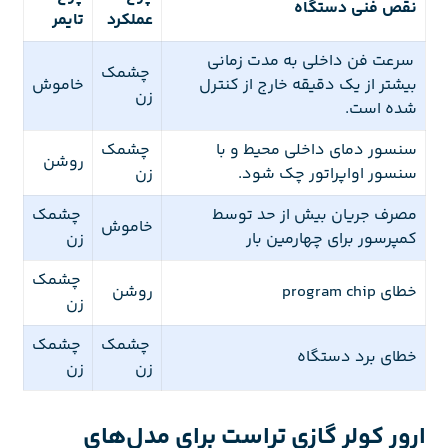
نقص فنی دستگاه
عملکرد
تایمر
سرعت فن داخلی به مدت زمانی
چشمک
بیشتر از یک دقیقه خارج از کنترل
خاموش
زن
شده است.
سنسور دمای داخلی محیط و با
چشمک
روشن
سنسور اواپراتور چک شود.
زن
مصرف جریان بیش از حد توسط
چشمک
خاموش
کمپرسور برای چهارمین بار
زن
چشمک
خطای program chip
روشن
زن
چشمک
چشمک
خطای برد دستگاه
زن
زن
ارور کولر گازی تراست برای مدل‌های