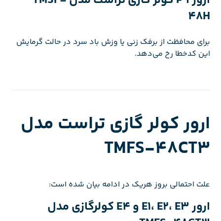
ارور P9 کولر گازی تراست مدل TMSF-
48H
برای محافظت از برفک زنی یا وزش باد سرد در حالت گرمایش
این کدخطا رخ می‌دهد.
ارور کولر گازی تراست مدل
TMFS-48CT3
علت احتمالی بروز هریک در ادامه بیان شده است:
ارور E1، E2، E3 و E4 کولرگازی مدل