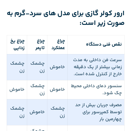
ارور کولر گازی برای مدل های سرد-گرم به
صورت زیر است:
چراغ
چراغ
چراغ یخ
نقص فنی دستگاه
عملکرد
تایمر
زدایی
سرعت فن داخلی به مدت
چشمک
چشمک
زمانی بیشتر از یک دقیقه
خاموش
زن
زن
خارج از کنترل شده است.
سنسور دمای داخلی محیط
چشمک
خاموش
خاموش
چک شود.
زن
مصرف جریان بیش از حد
چشمک
چشمک
توسط کمپرسور برای
خاموش
زن
زن
چهارمین بار