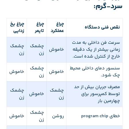
سرد-گرم:
چراغ
چراغ
چراغ یخ
نقص فنی دستگاه
عملکرد
تایمر
زدایی
سرعت فن داخلی به مدت
چشمک
چشمک
زمانی بیشتر از یک دقیقه
خاموش
زن
زن
خارج از کنترل شده است.
سنسور دمای داخلی محیط
چشمک
خاموش
خاموش
چک شود.
زن
مصرف جریان بیش از حد
چشمک
چشمک
توسط کمپرسور برای
خاموش
زن
زن
چهارمین بار
چشمک
خطای program chip
روشن
خاموش
زن