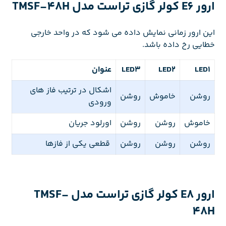
ارور E6 کولر گازی تراست مدل TMSF-48H
این ارور زمانی نمایش داده می شود که در واحد خارجی
خطایی رخ داده باشد.
LED1
LED2
LED3
عنوان
اشکال در ترتیب فاز های
روشن
خاموش
روشن
ورودی
خاموش
روشن
روشن
اورلود جریان
روشن
روشن
روشن
قطعی یکی از فازها
ارور E8 کولر گازی تراست مدل TMSF-
48H