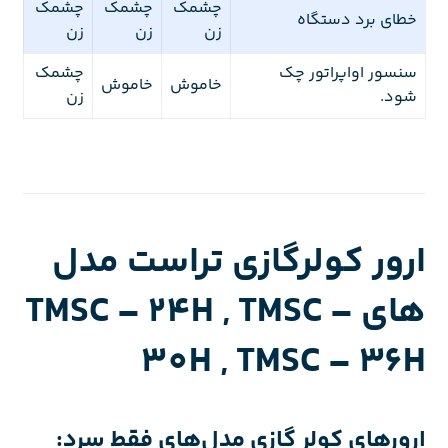
چشمک
چشمک
چشمک
خطای برد دستگاه
زن
زن
زن
سنسور اواپراتور چک
چشمک
خاموش
خاموش
شود.
زن
ارور کولرگازی تراست مدل
های TMSC – 24H , TMSC –
30H , TMSC – 36H
ارورهای کولر گازی مدل‌های فقط سرد: