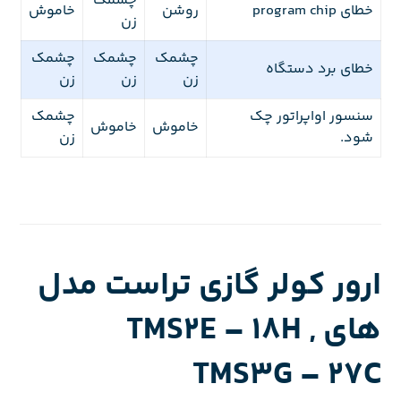
چشمک
خطای program chip
روشن
خاموش
زن
چشمک
چشمک
چشمک
خطای برد دستگاه
زن
زن
زن
سنسور اواپراتور چک
چشمک
خاموش
خاموش
شود.
زن
ارور کولر گازی تراست مدل
های TMS2E – 18H ,
TMS3G – 27C