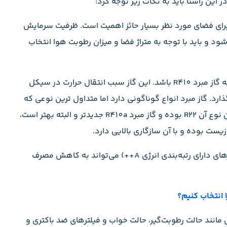
این راستا باید به نکات زیر توجه کرد:
برای فضای مورد نظر بسیار حائز اهمیت است. ظرفیت سرمایش
 حسب BTU (British Thermal Units) بیان می‌شود و باید با توجه به متراژ فضا و میزان رطوبت هوا انتخاب
: کولر گازی مناسب مناطق شرجی و مرطوب باید مجهز به گاز مبرد R410 باشد. این گاز سبب انتقال حرارت در سیکل
د. گاز مبرد انواع گوناگونی دارد اما متداول ترین نوعی که
در کولرهای گازی به کار می رود R410a و R22 است. قدیمی ترین نوع آن R22 بوده و گاز مبرد R410a جدیدتر و البته بهتر است،
یست بوده و با آن سازگاری بالایی دارد.
: انتخاب کولر گازی با راندمان انرژی بالا (مانند کولرهای دارای رتبه‌بندی انرژی A++) می‌تواند به کاهش مصرف
 انتخاب کنیم؟
 مانند حالت رطوبت‌گیر، حالت خواب و فیلترهای ضد باکتری و