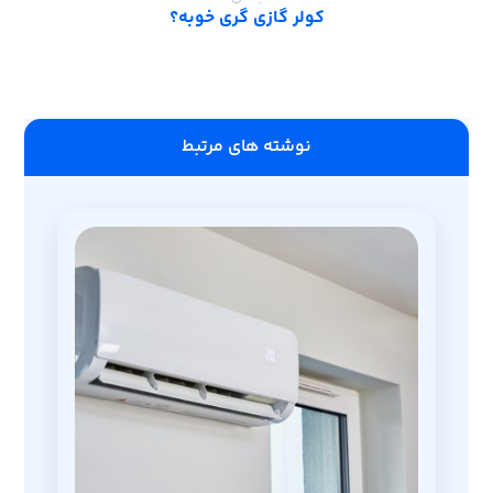
کولر گازی گری خوبه؟
‫نوشته های مرتبط