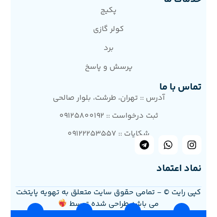
پکیج
کولر گازی
برد
پرسش و پاسخ
تماس با ما
آدرس :: تهران، طرشت، بلوار صالحی
ثبت درخواست :: 09125800192
شکایات :: 09122253557
نماد اعتماد
کپی رایت © - تمامی حقوق سایت متعلق به تهویه پایتخت
می باشد.طراحی شده توسط