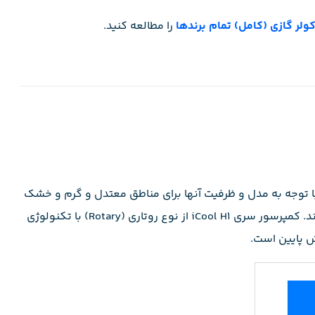
ر گازی (کامل) تمام برندها
را مطالعه کنید.
اشند که با توجه به مدل و ظرفیت آنها برای مناطق معتدل و گرم و خشک
تا حداکثر دمای هوا 54 درجه سانتیگراد طراحی و ساخته شده اند. کمپرسور سری iCool H1 از نوع روتاری (Rotary) با تکنولوژی
ش پایین است.